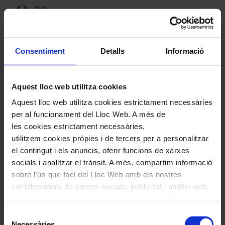
Erreur
Consentiment
Detalls
Informació
Aquest lloc web utilitza cookies
Il y a eu une erreur sur la page web, elle a été
Aquest lloc web utilitza cookies estrictament necessàries
signalée afin qu'elle puisse être corrigée au plus
per al funcionament del Lloc Web. A més de
vite.
les cookies estrictament necessàries,
utilitzem cookies pròpies i de tercers per a personalitzar
Si vous remplissez un formulaire vous pouvez
el contingut i els anuncis, oferir funcions de xarxes
socials i analitzar el trànsit. A més, compartim informació
revenir en arrière pour récupérer les champs que
sobre l'ús que faci del Lloc Web amb els nostres
vous essayiez de soumettre.
col·laboradors de xarxes socials, publicitat i anàlisi web,
els quals poden combinar-la amb una altra informació
que els hagi proporcionat o que hagin recopilat a través
Selecció
de l'ús que hagi fet dels seus serveis. En el quadre
Necessàries