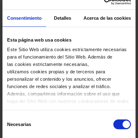
convertida en un icono de la música
contemporánea, dará paso a obras tan
Consentimiento
Detalles
Acerca de las cookies
sugerentes como
Meeting Laura
y la enérgica
Palladio
, de Karl Jenkins.
Esta página web usa cookies
Este Sitio Web utiliza cookies estrictamente necesarias
La velada culminará con
The Four Seasons
para el funcionamiento del Sitio Web. Además de
Recomposed
, la fascinante reinterpretación que
las cookies estrictamente necesarias,
Max Richter hace de la obra maestra de Vivaldi:
utilizamos cookies propias y de terceros para
personalizar el contenido y los anuncios, ofrecer
una propuesta sorprendente que ha cautivado a
funciones de redes sociales y analizar el tráfico.
públicos de todo el mundo y que transforma un
Además, compartimos información sobre el uso que
clásico universal en una experiencia sonora
haga del Sitio Web con nuestros colaboradores de redes
sociales, publicidad y análisis web, quienes pueden
completamente nueva. Una noche para
combinarla con otra información que les haya
Selección
emocionarse y redescubrir la música desde una
proporcionado o que hayan recopilado a través del uso
Necesarias
de
nueva perspectiva en el Petit Palau.
que haya hecho de sus servicios. En el cuadro inferior
consentimiento