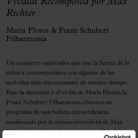
Vivaldi Recomposed por Max
Richter
Maria Florea & Franz Schubert
Filharmonia
Un concierto cautivador que une la fuerza de la
música contemporánea con algunas de las
melodías más emocionantes de nuestro tiempo.
Bajo la dirección y el violín de Maria Florea, la
Franz Schubert Filharmonia ofrecerá un
programa de una belleza extraordinaria,
encabezado por la música evocadora de Max
Richter. La célebre
On the Nature of Daylight
,