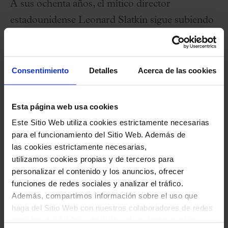
A sus ochenta años, el mítico director
estadounidense Leonard Slatkin sigue subiendo
al podio con la fuerza y ​​la determinación que
siempre le han caracterizado. En esta ocasión
nos visita para ofrecernos dos de las grandes
Consentimiento
Detalles
Acerca de las cookies
obras del repertorio sinfónico vienés. Por un
lado, la última sinfonía de Schubert, escrita hace
Esta página web usa cookies
exactamente 200 años que, con su grandiosidad,
Este Sitio Web utiliza cookies estrictamente necesarias
representa un canto espiritual en la naturaleza y
para el funcionamiento del Sitio Web. Además de
las cookies estrictamente necesarias,
en la comunión entre el hombre y Dios mismo.
utilizamos cookies propias y de terceros para
Por otra parte, la famosa
Sinfonía núm. 94
con
personalizar el contenido y los anuncios, ofrecer
la que Haydn quiso sorprender al público
funciones de redes sociales y analizar el tráfico.
Además, compartimos información sobre el uso que
londinense en su primer viaje a la capital inglesa.
haga del Sitio Web con nuestros colaboradores de redes
El éxito fue inmediato, los aplausos
“fervientes y
sociales, publicidad y análisis web, quienes pueden