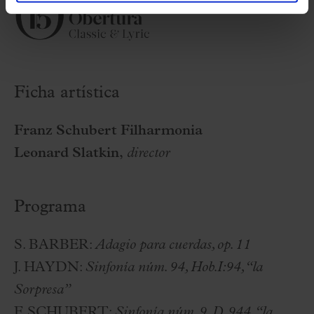
Ficha artística
Franz Schubert Filharmonia
Leonard Slatkin,
director
Programa
S. BARBER:
Adagio para cuerdas, op. 11
J. HAYDN:
Sinfonía núm. 94, Hob.I:94, “la
Sorpresa”
F. SCHUBERT:
Sinfonía núm. 9, D. 944, “la