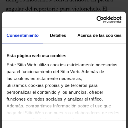
tiempos modernos, convirtiéndose en piedra
angular del repertorio para violonchelo. El
universo bachiano, muy visitado por Queyras, le
ha permitido hacerse un espacio y revelarse
Consentimiento
Detalles
Acerca de las cookies
como un músico y pensador, aportando
vitalidad, dinamismo y profundidad a estas
melodías sublimes.
Esta página web usa cookies
Este Sitio Web utiliza cookies estrictamente necesarias
para el funcionamiento del Sitio Web. Además de
las cookies estrictamente necesarias,
utilizamos cookies propias y de terceros para
Ficheros adjuntos
personalizar el contenido y los anuncios, ofrecer
funciones de redes sociales y analizar el tráfico.
Además, compartimos información sobre el uso que
haga del Sitio Web con nuestros colaboradores de redes
sociales, publicidad y análisis web, quienes pueden
combinarla con otra información que les haya