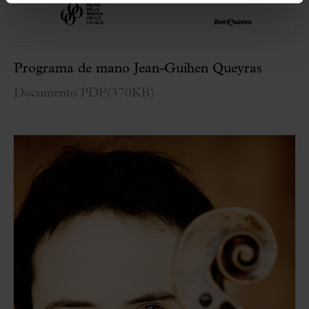
Programa de mano Jean-Guihen Queyras
Documento PDF
(
370KB
)