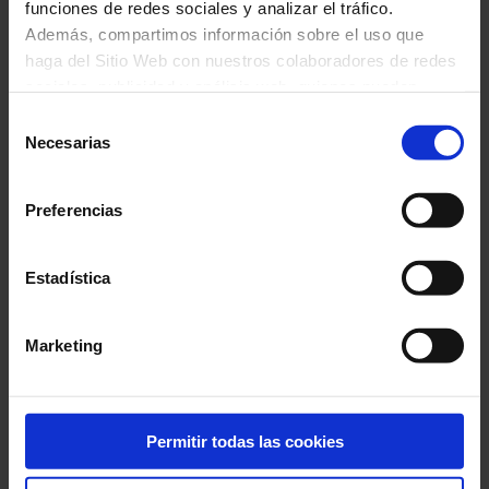
funciones de redes sociales y analizar el tráfico.
repertorio romántico a través de una de las
Además, compartimos información sobre el uso que
miradas más lúcidas y comprometidas del
haga del Sitio Web con nuestros colaboradores de redes
sociales, publicidad y análisis web, quienes pueden
pianismo contemporáneo.
combinarla con otra información que les haya
Selección
proporcionado o que hayan recopilado a través del uso
Necesarias
de
que haya hecho de sus servicios. En el cuadro inferior
Ficha artística
consentimiento
puede “Permitir todas las cookies” o seleccionar el tipo
Preferencias
de cookies que quiere permitir y pulsar sobre "Permitir la
Igor Levit
,
piano
selección". Si quiere más información visite nuestra
Política de Cookies
aquí
, a través de la cual podrá
Estadística
deshabilitar o configurar las cookies en cualquier
Programa
momento.”.
Marketing
F. SCHUBERT:
Sonata núm. 21, en Si bemol
mayor, D960
Permitir todas las cookies
R. SCHUMANN:
Nachtstücke, op. 23
F. CHOPIN:
Sonata núm. 3, en Si menor, op. 58