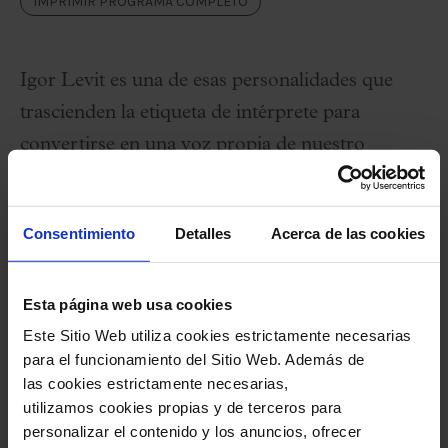
IMPRIMIR PROGRAMA COMPLETO
Igor Levit es una de esas personalidades que
trascienden la etiqueta de intérprete para
convertirse en una voz propia de nuestro
tiempo. En esta nueva visita al Palau de la
Música Catalana, el pianista alemán propone un
Consentimiento
Detalles
Acerca de las cookies
programa de alta densidad emocional: la última
sonata de Schubert, con su misterio suspendido
y su luz tamizada; las Nachtstücke de
Esta página web usa cookies
Este Sitio Web utiliza cookies estrictamente necesarias
Schumann, llenas de claroscuro e introspección;
para el funcionamiento del Sitio Web. Además de
y la Sonata n.º 3 de Chopin, una obra de
las cookies estrictamente necesarias,
arquitectura majestuosa y canto expresivo. Un
utilizamos cookies propias y de terceros para
personalizar el contenido y los anuncios, ofrecer
recital para sumergirse en la profundidad del