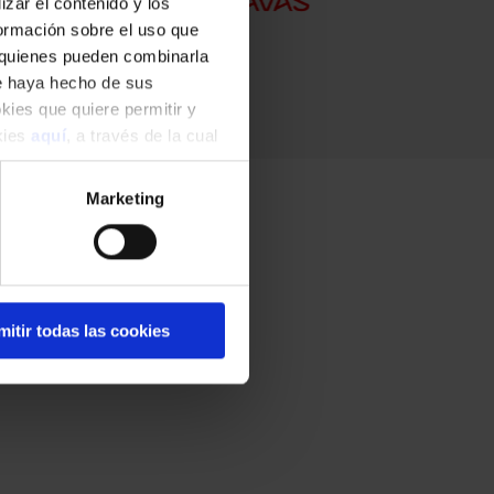
zar el contenido y los
formación sobre el uso que
, quienes pueden combinarla
ue haya hecho de sus
okies que quiere permitir y
okies
aquí
, a través de la cual
Marketing
mitir todas las cookies