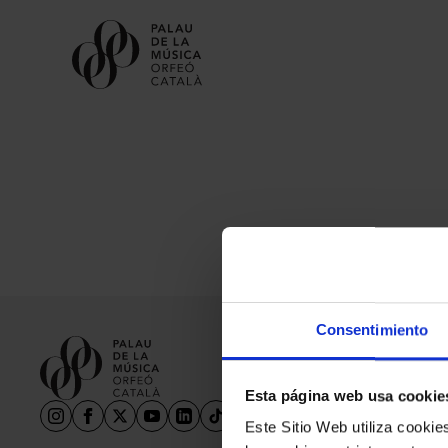
Orfeó Català
Escola Coral
Consentimiento
Cor de Cambra
Palau Vincles
Esta página web usa cookie
Agenda de los coros
Este Sitio Web utiliza cooki