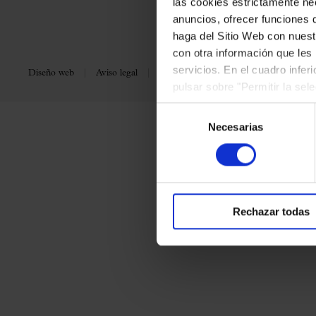
las cookies estrictamente nec
anuncios, ofrecer funciones 
haga del Sitio Web con nuest
con otra información que les
servicios. En el cuadro infer
Diseño web
Aviso legal
Política de privacidad
Política de co
pulsar sobre "Permitir la sel
podrá deshabilitar o configur
Selección
Necesarias
de
consentimiento
Rechazar todas