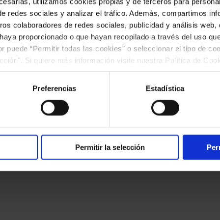
esarias, utilizamos cookies propias y de terceros para personali
de redes sociales y analizar el tráfico. Además, compartimos in
ros colaboradores de redes sociales, publicidad y análisis web
 haya proporcionado o que hayan recopilado a través del uso q
ior puede “Permitir todas las cookies” o seleccionar el tipo de co
okies
Canal ético
Accesibilidad
ección". Si quiere más información visite nuestra Política de Co
ar las cookies en cualquier momento.”.
Preferencias
Estadística
Permitir la selección
Per