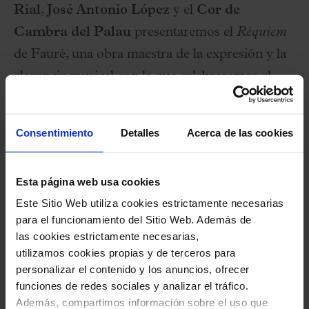
Rial
,
José Antonio López
y el
Cor de
Cambra del Palau
presentaremos el
Réquiem
de Fauré, una obra maestra de la expresión y la
elegancia musical con la que celebraremos el
100 aniversario de la muerte del fascinante
compositor francés.
Consentimiento
Detalles
Acerca de las cookies
Ficha artística
Esta página web usa cookies
Este Sitio Web utiliza cookies estrictamente necesarias
Núria Rial,
soprano
para el funcionamiento del Sitio Web. Además de
José Antonio López,
barítono
las cookies estrictamente necesarias,
utilizamos cookies propias y de terceros para
Cor de Cambra del Palau de la Música
personalizar el contenido y los anuncios, ofrecer
Catalana
(Xavier Puig, director)
funciones de redes sociales y analizar el tráfico.
Franz Schubert Filharmonia
Además, compartimos información sobre el uso que