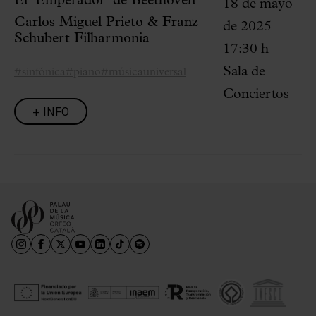
El ‘Emperador’ de Beethoven
18 de mayo
Carlos Miguel Prieto & Franz
de 2025
Schubert Filharmonia
17:30 h
Sala de
#sinfónica
#piano
#músicauniversal
Conciertos
+ INFO