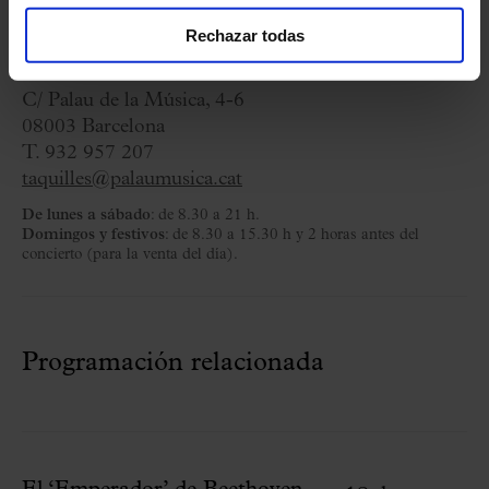
Rechazar todas
Taquillas
C/ Palau de la Música, 4-6
08003 Barcelona
T. 932 957 207
taquilles@palaumusica.cat
De lunes a sábado
: de 8.30 a 21 h.
Domingos y festivos
: de 8.30 a 15.30 h y 2 horas antes del
concierto (para la venta del día).
Programación relacionada