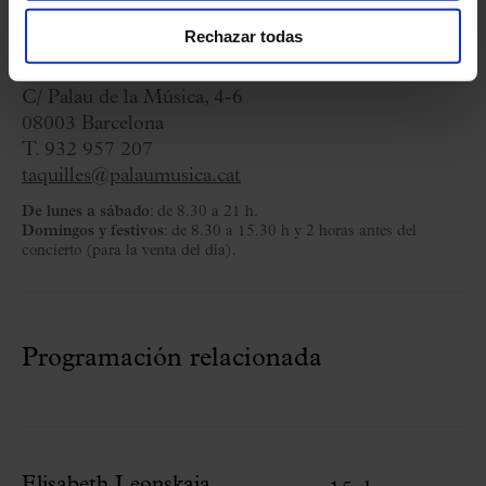
Rechazar todas
Taquillas
C/ Palau de la Música, 4-6
08003 Barcelona
T. 932 957 207
taquilles@palaumusica.cat
De lunes a sábado
: de 8.30 a 21 h.
Domingos y festivos
: de 8.30 a 15.30 h y 2 horas antes del
concierto (para la venta del día).
Programación relacionada
Elisabeth Leonskaja