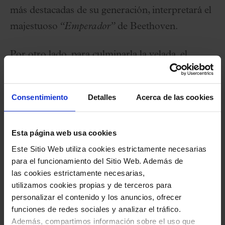
más destacadas de su generación, interpretará el
majestuoso
“Emperador”
de Beethoven.
Por otro lado, para culminarla la velada, el
reconocido director mexicano
Carlos Miguel
Prieto
nos hará descubrir el ritmo y colores del
Consentimiento
Detalles
Acerca de las cookies
gran sinfonismo americano.
Esta página web usa cookies
Ficha artística
Este Sitio Web utiliza cookies estrictamente necesarias
para el funcionamiento del Sitio Web. Además de
Olga Kern,
piano
las cookies estrictamente necesarias,
Franz Schubert Filharmonia
utilizamos cookies propias y de terceros para
personalizar el contenido y los anuncios, ofrecer
Carlos Miguel Prieto,
director
funciones de redes sociales y analizar el tráfico.
Además, compartimos información sobre el uso que