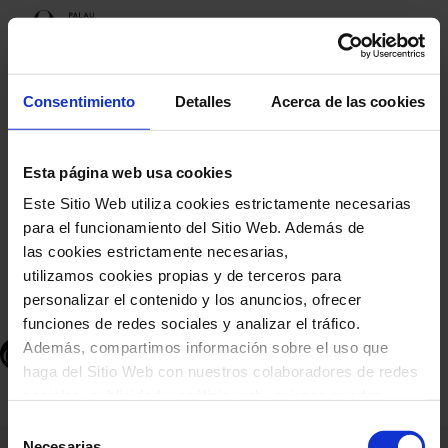
Noticias
Consentimiento
Detalles
Acerca de las cookies
El Palau de la Música Catalana
homenajea Wagner en el
Esta página web usa cookies
bicentenario de su nacimiento
Este Sitio Web utiliza cookies estrictamente necesarias
con un programa de actividades
para el funcionamiento del Sitio Web. Además de
las cookies estrictamente necesarias,
del 25 de mayo al 9 de junio
utilizamos cookies propias y de terceros para
personalizar el contenido y los anuncios, ofrecer
funciones de redes sociales y analizar el tráfico.
PREMSA — PALAU DE LA MÚSICA
24 MAYO
Además, compartimos información sobre el uso que
POR
·
CATALANA
2013
haga del Sitio Web con nuestros colaboradores de redes
sociales, publicidad y análisis web, quienes pueden
combinarla con otra información que les haya
Selección
proporcionado o que hayan recopilado a través del uso
Necesarias