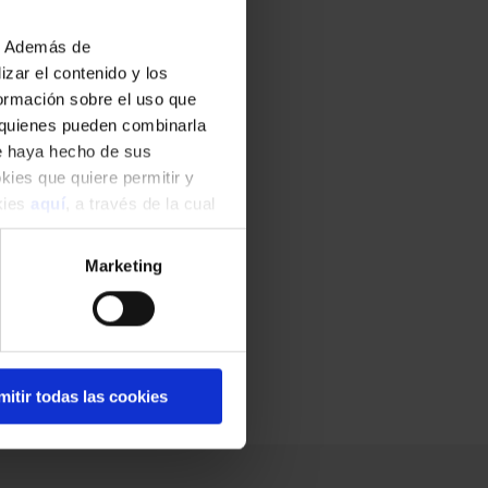
b. Además de
zar el contenido y los
formación sobre el uso que
, quienes pueden combinarla
ue haya hecho de sus
okies que quiere permitir y
okies
aquí
, a través de la cual
Marketing
mitir todas las cookies