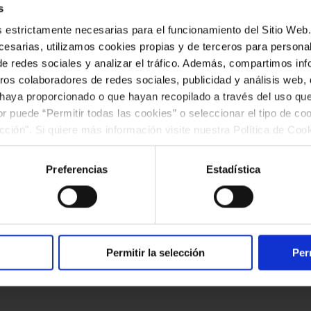
ntos
s
es estrictamente necesarias para el funcionamiento del Sitio We
esarias, utilizamos cookies propias y de terceros para personali
de redes sociales y analizar el tráfico. Además, compartimos in
ros colaboradores de redes sociales, publicidad y análisis web
 haya proporcionado o que hayan recopilado a través del uso q
ior puede “Permitir todas las cookies” o seleccionar el tipo de co
ección". Si quiere más información visite nuestra Política de Co
ar las cookies en cualquier momento.”.
Preferencias
Estadística
l món
Fichero #131027
Imagen WEBP
(
67KB
)
Permitir la selección
Per