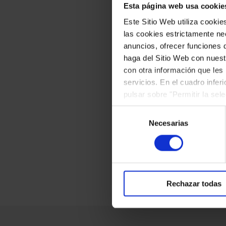
Ficheros adju
Esta página web usa cookie
Este Sitio Web utiliza cooki
las cookies estrictamente nec
anuncios, ofrecer funciones 
haga del Sitio Web con nuest
con otra información que les
servicios. En el cuadro infer
pulsar sobre "Permitir la sel
podrá deshabilitar o configur
Selección
Necesarias
de
Les músiques de
consentimiento
Imagen JPG
(
680KB
)
Rechazar todas