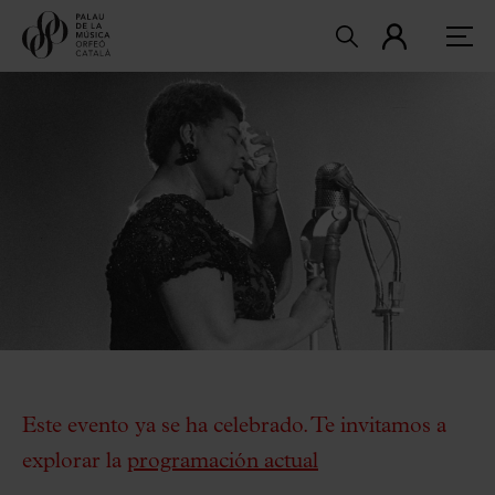
Este evento ya se ha celebrado. Te invitamos a
explorar la
programación actual