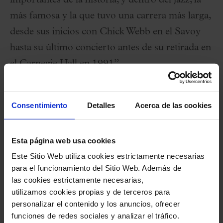
importantes de la historia, y dentro del jazz, la
más famosa y la que tuvo una carrera más larga,
desde sus inicios con Chick Webb en el Savoy
hasta su último concierto antes de su retirada en
el Carnegie Hall en 1991”.
Lo hemos titulado
The Moment of Truth
,
Consentimiento
Detalles
Acerca de las cookies
inspirados por el último disco publicado bajo el
nombre de Fitzgerald, un directo grabado en
Esta página web usa cookies
1967 en California. Porque, desengañémonos,
Este Sitio Web utiliza cookies estrictamente necesarias
pocas voces cantan más de verdad que la que
para el funcionamiento del Sitio Web. Además de
fue considerada la primera dama del jazz. La
las cookies estrictamente necesarias,
BJO hará este homenaje, además, con una
utilizamos cookies propias y de terceros para
personalizar el contenido y los anuncios, ofrecer
cantante que forma parte de la realeza musical
funciones de redes sociales y analizar el tráfico.