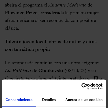
abrirá el programa el
Andante Moderato
de
Florence Price
, considerada la primera mujer
afroamericana al ser reconocida compositora
clásica.
Talento joven local, obras de autor y citas
con temática propia
La temporada continúa con una obra exigente:
La Patética
de
Chaikovski
(08/10/22) y su
Concierto para piano nº 1
, interpretado por
Elia
Cecino
, ganador del Concurso Internacional de
Piano Ricard Viñes. Además, se ofrecerá el
Consentimiento
Detalles
Acerca de las cookies
estreno absoluto de
Cyberpreludi
, una nueva