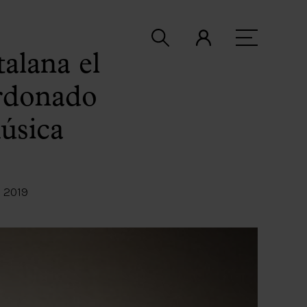
alana el
ardonado
úsica
 2019