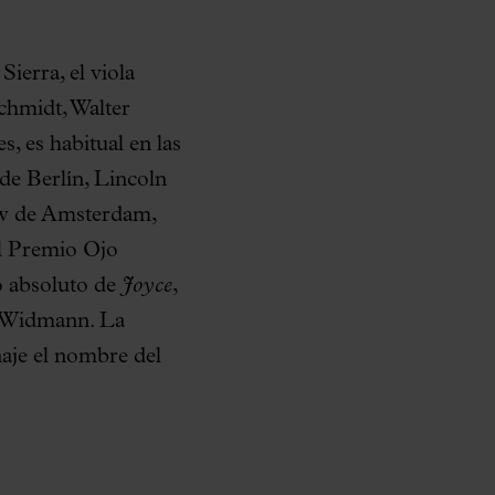
Sierra, el viola
chmidt, Walter
, es habitual en las
de Berlín, Lincoln
uw de Amsterdam,
el Premio Ojo
o absoluto de
Joyce
,
rg Widmann. La
aje el nombre del