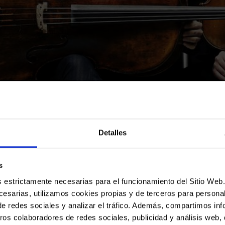
Detalles
s
 12 de febrero
(20 h, Sala de Conciertos, ciclo Pala
es estrictamente necesarias para el funcionamiento del Sitio We
Catalana el reciente premiado
Cuarteto Quiroga
.
esarias, utilizamos cookies propias y de terceros para personali
de redes sociales y analizar el tráfico. Además, compartimos in
ros colaboradores de redes sociales, publicidad y análisis web
a recibido el
Premio Nacional de Música 2018
por