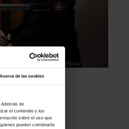
Acerca de las cookies
u Cámara), vuelve al
b. Además de
zar el contenido y los
formación sobre el uso que
, quienes pueden combinarla
 ser
"uno de los