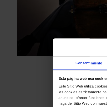
Consentimiento
Esta página web usa cookie
El próximo
martes,
Este Sitio Web utiliza cooki
Palau de la Música 
las cookies estrictamente nec
anuncios, ofrecer funciones 
haga del Sitio Web con nuest
La formación, que h