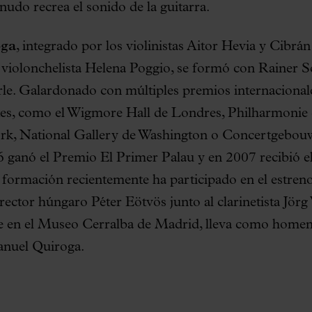
udo recrea el sonido de la guitarra.
oga
, integrado por los violinistas Aitor Hevia y Cibrán 
 violonchelista Helena Poggio, se formó con Rainer S
le. Galardonado con múltiples premios internacionales
es, como el Wigmore Hall de Londres, Philharmonie 
rk, National Gallery de Washington o Concertgebo
6 ganó el Premio El Primer Palau y en 2007 recibió 
formación recientemente ha participado en el estren
irector húngaro Péter Eötvös junto al clarinetista Jö
te en el Museo Cerralba de Madrid, lleva como homen
Manuel Quiroga.