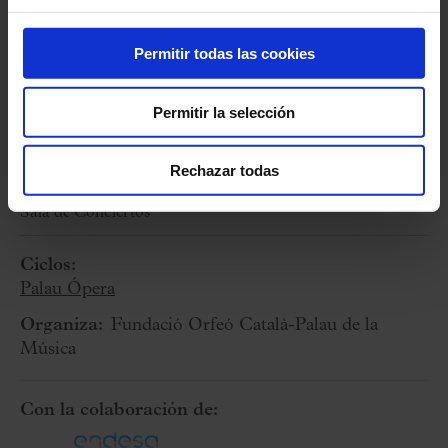
Producción estrenada en el Festival de Torroella
Permitir todas las cookies
de Montgrí el 29 de julio de 2023 (Auditori
Espai Ter, Torroella de Montgrí).
Permitir la selección
24 Octubre 2024
Rechazar todas
Jueves
19:00 h
Sala de Conciertos
Ciclos:
Palau Ópera
Organiza:
Fundació Orfeó Català-Palau de la
Música
Con la colaboración de: