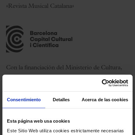
«Revista Musical Catalana»
Con la financiación del Ministerio de Cultura,
en el marco de la Capitalidad Cultural de
Barcelona, ​​impulsada por el Ministerio de
Cultura y el Ayuntamiento de Barcelona.
Consentimiento
Detalles
Acerca de las cookies
Ficha artística
Esta página web usa cookies
Este Sitio Web utiliza cookies estrictamente necesarias