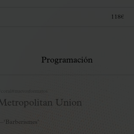
118€
Programación
coral
#nuevosformatos
Metropolitan Union
—‘Barberismes’