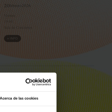
20
febrero
2026
Viernes
19:00
Sala de Conciertos
+ INFO
17
marzo
2026
e
Martes
19:00
Acerca de las cookies
Sala de Conciertos