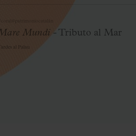
coral
#patrimoniocatalán
Mare Mundi
- Tributo al Mar
ardes al Palau