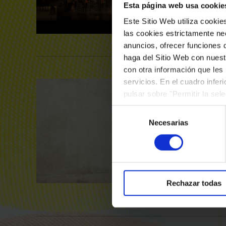
Esta página web usa cookie
Este Sitio Web utiliza cooki
las cookies estrictamente nec
anuncios, ofrecer funciones 
haga del Sitio Web con nuest
con otra información que les
servicios. En el cuadro infer
pulsar sobre "Permitir la sel
podrá deshabilitar o configur
Selección
Necesarias
de
consentimiento
Rechazar todas
T