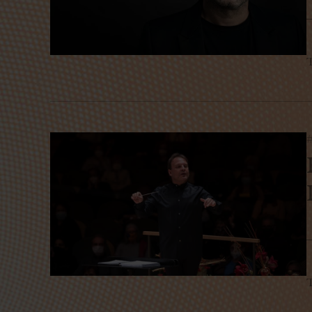
T
#
T