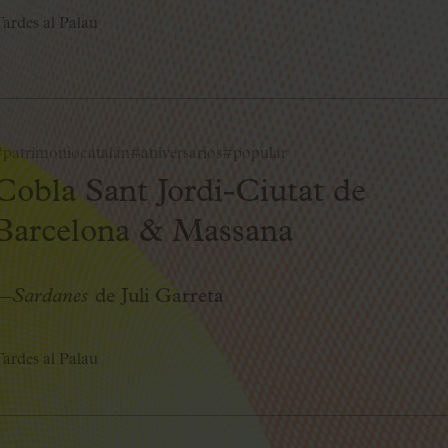
ardes al Palau
patrimoniocatalán
#aniversarios
#popular
Cobla Sant Jordi-Ciutat de
Barcelona & Massana
—
Sardanes
de Juli Garreta
ardes al Palau