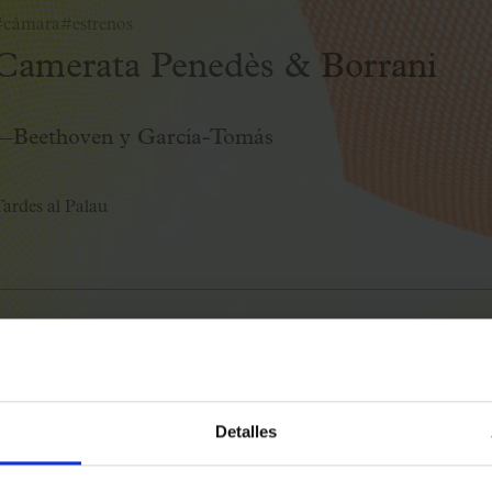
#cámara
#estrenos
Camerata Penedès & Borrani
—Beethoven y García-Tomás
ardes al Palau
sinfónica
#patrimoniocatalán
#aniversarios
El amor brujo
de Falla, con Mayt
Martín
Detalles
ardes al Palau