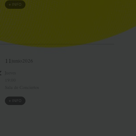
+ INFO
11
junio
2026
&
Jueves
19:00
Sala de Conciertos
+ INFO