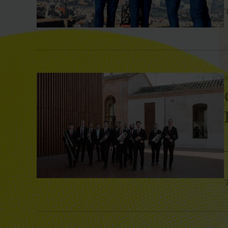
T
#
T