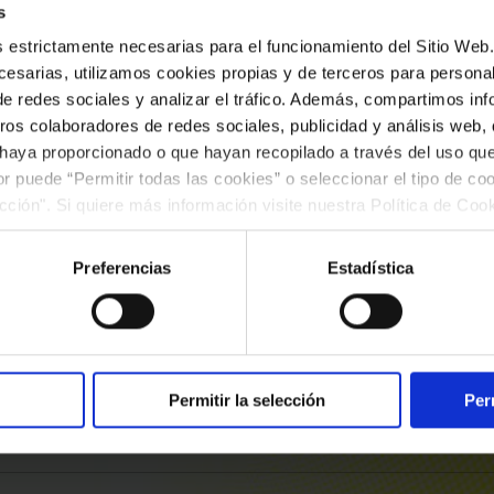
s
es estrictamente necesarias para el funcionamiento del Sitio We
esarias, utilizamos cookies propias y de terceros para personali
de redes sociales y analizar el tráfico. Además, compartimos in
ros colaboradores de redes sociales, publicidad y análisis web
 haya proporcionado o que hayan recopilado a través del uso q
ior puede “Permitir todas las cookies” o seleccionar el tipo de co
#piano
#aniversarios
#nuevosformatos
ección". Si quiere más información visite nuestra Política de Co
Daniel Ligorio & Mònica
ar las cookies en cualquier momento.”.
Glaenzel
Preferencias
Estadística
—‘Granada 1920’
Permitir la selección
Per
ardes al Palau