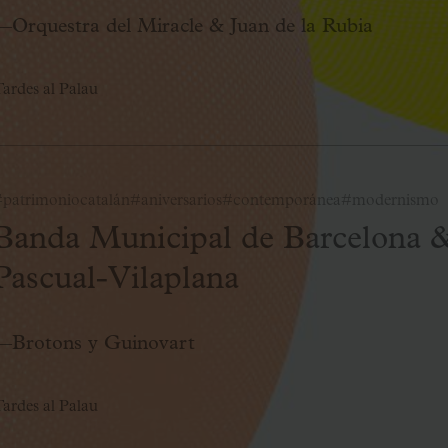
—Orquestra del Miracle & Juan de la Rubia
ardes al Palau
patrimoniocatalán
#aniversarios
#contemporánea
#modernismo
Banda Municipal de Barcelona 
Pascual-Vilaplana
—Brotons y Guinovart
ardes al Palau