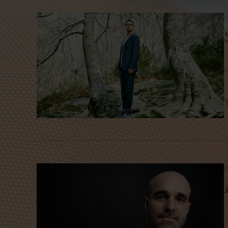
#
T
#