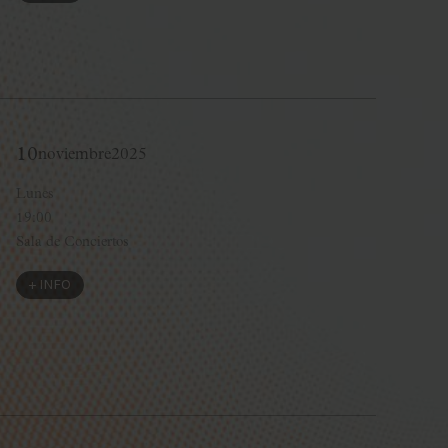
10
noviembre
2025
Lunes
19:00
Sala de Conciertos
+ INFO