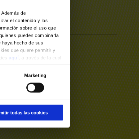
+ INFO
b. Además de
zar el contenido y los
formación sobre el uso que
, quienes pueden combinarla
ue haya hecho de sus
okies que quiere permitir y
15
abril
2026
okies
aquí
, a través de la cual
Miércoles
19:00
Marketing
Sala de Conciertos
+ INFO
mitir todas las cookies