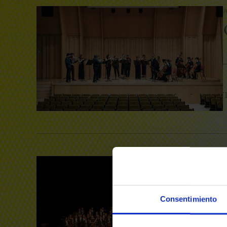
T
#
Consentimiento
T