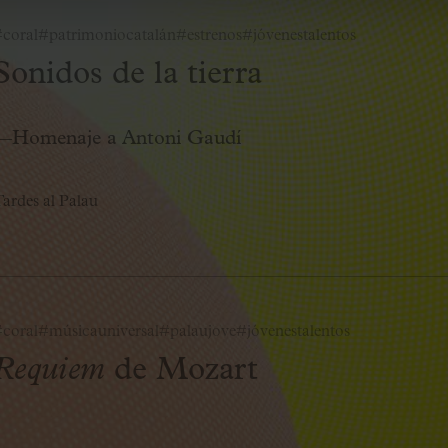
coral
#patrimoniocatalán
#estrenos
#jóvenestalentos
Sonidos de la tierra
—Homenaje a Antoni Gaudí
ardes al Palau
coral
#músicauniversal
#palaujove
#jóvenestalentos
Requiem
de Mozart