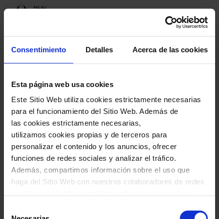
Programación
Consentimiento
Detalles
Acerca de las cookies
Esta página web usa cookies
Próximos espectáculos
Este Sitio Web utiliza cookies estrictamente necesarias
Cruïlla Hivern 2026
para el funcionamiento del Sitio Web. Además de
las cookies estrictamente necesarias,
utilizamos cookies propias y de terceros para
personalizar el contenido y los anuncios, ofrecer
funciones de redes sociales y analizar el tráfico.
Cruïlla Hivern 2026
Además, compartimos información sobre el uso que
haga del Sitio Web con nuestros colaboradores de redes
sociales, publicidad y análisis web, quienes pueden
combinarla con otra información que les haya
Selección
proporcionado o que hayan recopilado a través del uso
Necesarias