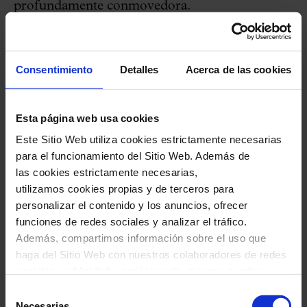
profundamente conmovedora.
Se consolida el ciclo Òpera al Palau y
Consentimiento
Detalles
Acerca de las cookies
regresan las Grans Veus
El ciclo
Òpera al Palau
repetirá tras el éxito de
Esta página web usa cookies
la pasada temporada, en la que el público
Este Sitio Web utiliza cookies estrictamente necesarias
disfrutó mucho del formato, de su calidad
para el funcionamiento del Sitio Web. Además de
las cookies estrictamente necesarias,
artística y de la idoneidad de la sala para las
utilizamos cookies propias y de terceros para
propuestas barrocas. Un público que se espera
personalizar el contenido y los anuncios, ofrecer
aumente y se consolide en esta nueva edición,
funciones de redes sociales y analizar el tráfico.
Además, compartimos información sobre el uso que
que consta de una ópera contemporánea y tres
haga del Sitio Web con nuestros colaboradores de redes
barrocas. Se programará
Only the sound
sociales, publicidad y análisis web, quienes pueden
remains
de Kaija Saariaho (compositora
combinarla con otra información que les haya
Selección
proporcionado o que hayan recopilado a través del uso
invitada de las temporadas 2020-21 y 2021-22)
Necesarias