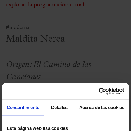
explorar la
programación actual
#moderna
Maldita Nerea
Origen: El Camino de las
Canciones
Un Viaje Acústico con Maldita
Nerea
Consentimiento
Detalles
Acerca de las cookies
Únete a
Maldita Nerea
en un viaje íntimo y
Esta página web usa cookies