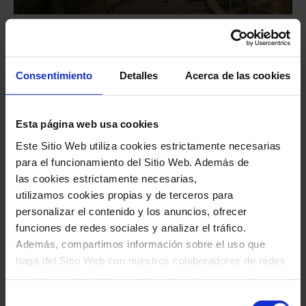
Recinte Modernista de Sant Pau
Consentimiento
Detalles
Acerca de las cookies
Como el Palau de la Música Catalana, este
conjunto es obra de
Domènech i Montaner
.
Esta página web usa cookies
Concebido como una
ciudad hospitalaria
Este Sitio Web utiliza cookies estrictamente necesarias
para el funcionamiento del Sitio Web. Además de
formada por pabellones, introdujo
criterios
las cookies estrictamente necesarias,
innovadores de higiene, ventilación y
utilizamos cookies propias y de terceros para
bienestar de los pacientes
, sin renunciar a una
personalizar el contenido y los anuncios, ofrecer
funciones de redes sociales y analizar el tráfico.
extraordinaria riqueza decorativa
.
Además, compartimos información sobre el uso que
haga del Sitio Web con nuestros colaboradores de redes
Los jardines, la luz natural y los espacios
sociales, publicidad y análisis web, quienes pueden
abiertos evidencian una concepción
combinarla con otra información que les haya
Selección