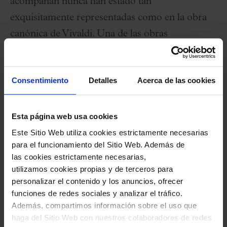
acompañan nunca han estado tan
exquisitamente representadas como en la obra
canónica de Vivaldi. Una de las obras
imprescindibles de la música clásica que todo el
mundo debería escuchar, al menos una vez en la
Consentimiento
Detalles
Acerca de las cookies
vida, y qué mejor lugar para disfrutarla que la
sala modernista del Palau de la Música Catalana,
un verdadero jardín de piedra donde el tiempo,
Esta página web usa cookies
en este caso, nunca pasa.
Este Sitio Web utiliza cookies estrictamente necesarias
para el funcionamiento del Sitio Web. Además de
las cookies estrictamente necesarias,
Ficha artística
utilizamos cookies propias y de terceros para
personalizar el contenido y los anuncios, ofrecer
funciones de redes sociales y analizar el tráfico.
Iraida Sardà,
rapsoda
Además, compartimos información sobre el uso que
Vespres d’Arnadí,
orquesta barroca
haga del Sitio Web con nuestros colaboradores de redes