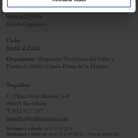
16 Diciembre 2023
Sábado
21:00 h
Sala de Conciertos
Ciclo:
Nadal al Palau
Organizan:
Orquestra Simfònica del Vallès y
Fundació Orfeó Català-Palau de la Música
Taquillas
C/ Palau de la Música, 4-6
08003 Barcelona
T. 932 957 207
taquilles@palaumusica.cat
De lunes a sábado
: de 8.30 a 21 h.
Domingos y festivos
: de 8.30 a 15.30 h y 2 horas antes del