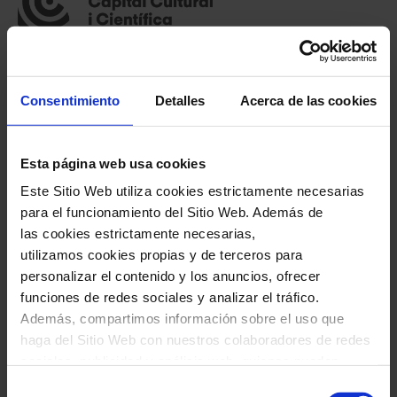
Con la financiación del Ministerio de Cultura,
Consentimiento
Detalles
Acerca de las cookies
en el marco de la Capitalidad Cultural de
Barcelona, ​​impulsada por el Ministerio de
Esta página web usa cookies
Cultura y el Ayuntamiento de Barcelona.
Este Sitio Web utiliza cookies estrictamente necesarias
para el funcionamiento del Sitio Web. Además de
las cookies estrictamente necesarias,
Ficha artística
utilizamos cookies propias y de terceros para
personalizar el contenido y los anuncios, ofrecer
Júlia Pusker,
violín
funciones de redes sociales y analizar el tráfico.
Además, compartimos información sobre el uso que
haga del Sitio Web con nuestros colaboradores de redes
Programa
sociales, publicidad y análisis web, quienes pueden
combinarla con otra información que les haya
Selección