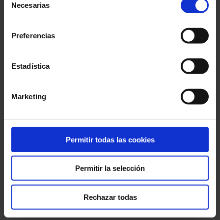
B. BARTÓK:
Solo Sonata, primer movimento,
proporcionado o que hayan recopilado a través del uso
Necesarias
de
que haya hecho de sus servicios. En el cuadro inferior
Tempo di ciaccona, Sz. 117, BB 124
consentimiento
puede “Permitir todas las cookies” o seleccionar el tipo
G. ENESCU:
“Ménétrier”, op. 28
Preferencias
de cookies que quiere permitir y pulsar sobre "Permitir la
E. YSAŸE:
Solo Sonata núm. 3 para violín,
selección". Si quiere más información visite nuestra
Política de Cookies
aquí
, a través de la cual podrá
‘Ballade’, op. 27
Estadística
deshabilitar o configurar las cookies en cualquier
GY. KURTÁG:
“Doloroso” de
Signos, juegos y
momento.”.
Marketing
mnesajes
E. TANGUY:
Obra encargo de ECHO
J. S. BACH:
Chacona para violín de la Partita
Permitir todas las cookies
núm. 2, en Re menor, BWV 1004
Permitir la selección
14 Abril 2024
Domingo
12:00 h
Rechazar todas
Sala Petit Palau