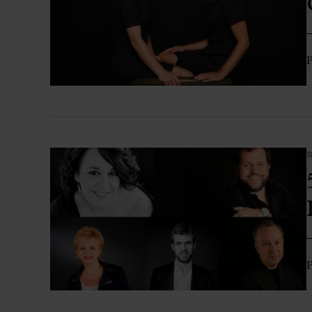
Aula Palau
Descuentos y promociones
Programas de mano
P
Condiciones y normativa
P