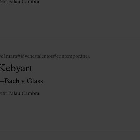
etit Palau Cambra
#cámara
#jóvenestalentos
#contemporánea
Kebyart
—Bach y Glass
etit Palau Cambra