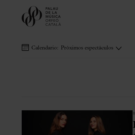
Calendario:
Próximos espectáculos
Comprar entradas
Abonos
Regala Palau
Elige tu momento en el Palau
Actividades complementarias
Palau Jove
#
Temporada 2026-2027
Todas la temporadas