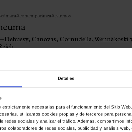
#cámara
#contemporánea
#estrenos
neuma
—Debussy, Cánovas, Cornudella, Wennäkoski 
Reich
etit Palau Cambra
Detalles
s
#cámara
#jóvenestalentos
es estrictamente necesarias para el funcionamiento del Sitio We
Concierto de ganadores del
esarias, utilizamos cookies propias y de terceros para personali
de redes sociales y analizar el tráfico. Además, compartimos in
Premio La Flama 2026
ros colaboradores de redes sociales, publicidad y análisis web