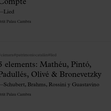
Compte
—Lied
etit Palau Cambra
#cámara
#patrimoniocatalán
#lied
5 elements: Mathéu, Pintó,
Padullés, Olivé & Bronevetzky
—Schubert, Brahms, Rossini y Guastavino
etit Palau Cambra