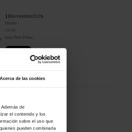
10
noviembre
2026
Martes
19:30
Sala Petit Palau
y
COMPRAR
Acerca de las cookies
14
noviembre
2026
b. Además de
Sábado
zar el contenido y los
19:30
formación sobre el uso que
Sala Petit Palau
, quienes pueden combinarla