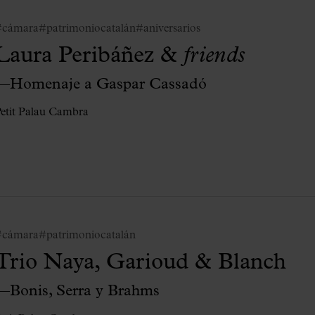
#cámara
#patrimoniocatalán
#aniversarios
Laura Peribáñez &
friends
—Homenaje a Gaspar Cassadó
etit Palau Cambra
#cámara
#patrimoniocatalán
Trio Naya, Garioud & Blanch
—Bonis, Serra y Brahms