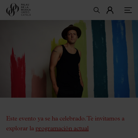
Este evento ya se ha celebrado. Te invitamos a
explorar la
programación actual