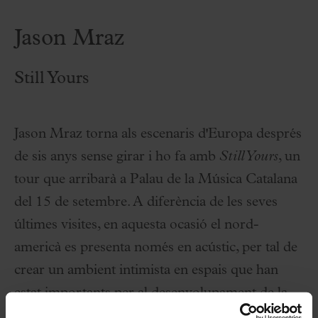
Jason Mraz
Still Yours
Jason Mraz torna als escenaris d'Europa després
de sis anys sense girar i ho fa amb
Still Yours
, un
tour que arribarà a Palau de la Música Catalana
del 15 de setembre. A diferència de les seves
últimes visites, en aquesta ocasió el nord-
americà es presenta només en acústic, per tal de
crear un ambient intimista en espais que han
estat importants per al desenvolupament de la
seva carrera.