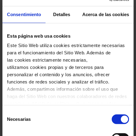
Consentimiento
Detalles
Acerca de las cookies
Serà una vetllada molt especial en què Mraz
interpretarà les seves cançons més
representatives, explicant les històries i el
Esta página web usa cookies
background
al darrere, a més d'estrenar també
Este Sitio Web utiliza cookies estrictamente necesarias
para el funcionamiento del Sitio Web. Además de
alguns temes nous. Una autèntica delícia pels
las cookies estrictamente necesarias,
amants de la seva música, que permetrà conèixer
utilizamos cookies propias y de terceros para
millor l'artista a través de les seves excel·lents
personalizar el contenido y los anuncios, ofrecer
funciones de redes sociales y analizar el tráfico.
composicions.
Además, compartimos información sobre el uso que
haga del Sitio Web con nuestros colaboradores de redes
sociales, publicidad y análisis web, quienes pueden
combinarla con otra información que les haya
Selección
IMPORTANTE: Los menores de 16 años
proporcionado o que hayan recopilado a través del uso
Necesarias
de
sólo podrán acceder al recinto
que haya hecho de sus servicios. En el cuadro inferior
consentimiento
puede “Permitir todas las cookies” o seleccionar el tipo
acompañados de su padre, madre o tutor