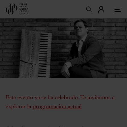
Este evento ya se ha celebrado. Te invitamos a
explorar la
programación actual