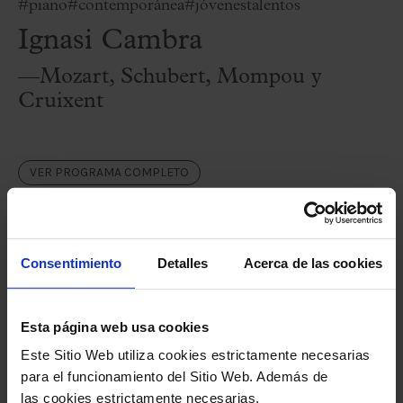
#piano
#contemporánea
#jóvenestalentos
Ignasi Cambra
—Mozart, Schubert, Mompou y
Cruixent
VER PROGRAMA COMPLETO
IMPRIMIR PROGRAMA COMPLETO
Consentimiento
Detalles
Acerca de las cookies
Ficha artística
Ignasi Cambra,
piano
Esta página web usa cookies
Este Sitio Web utiliza cookies estrictamente necesarias
para el funcionamiento del Sitio Web. Además de
Programa
las cookies estrictamente necesarias,