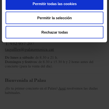
Organiza:
Fundació Orfeó Català-Palau de la
Permitir todas las cookies
Música
Permitir la selección
Taquillas
C/ Palau de la Música, 4-6
Rechazar todas
08003 Barcelona
T. 932 957 207
taquilles@palaumusica.cat
De lunes a sábado
: de 8.30 a 21 h.
Domingos y festivos
: de 8.30 a 15.30 h y 2 horas antes del
concierto (para la venta del día).
Bienvenida al Palau
¿Es tu primer concierto en el Palau?
Aquí
resolvemos las dudas
habituales.