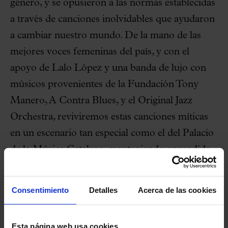
género, y se opusieron a las normas establecidas
a través de canciones inolvidables que ayudaron
a cambiar nuestro mundo. De la mano de las
mejores voces femeninas del país, y con el
apoyo de Lalo López y una banda de lujo con
músicos provenientes de la Fundación Tony
Manero, A Contra Blues, y el Original Jazz
Orchestra, reviviremos estas canciones míticas
en un escenario tan especial como el del Palacio
de la Música Catalana, manteniendo encendida
la llama de la música negra y continuando la
lucha contra las desigualdades a golpe de
Consentimiento
Detalles
Acerca de las cookies
canción.
Respect!
Esta página web usa cookies