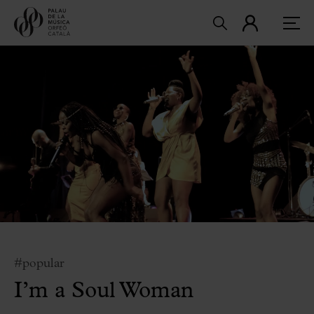
#popular
I’m a Soul Woman