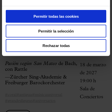
¿Es tu primer concierto en el Palau?
Aquí
resolvemos las dudas
habituales.
Permitir todas las cookies
Permitir la selección
Programación relacionada
Rechazar todas
Pasión según San Mateo
de Bach,
18 de marzo
con Rattle
de 2027
—Zürcher Sing-Akademie &
19:00 h
Freiburger Barockorchester
Sala de
#coral
#antigua
#músicauniversal
Conciertos
#grandesfiguras
#aniversarios