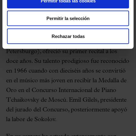
Permitir todas las cookies
composiciones históricas del siglo XX de
Prokófiev, Ravel, Skriabin, Rachmaninov,
Permitir la selección
Schönberg y Stravinsky.
Rechazar todas
Nacido en Leningrado (actualmente San
Petersburgo), ofreció su primer recital a los
doce años. Su talento prodigioso fue reconocido
en 1966 cuando con dieciséis años se convirtió
en el músico más joven en recibir la Medalla de
Oro en el Concurso Internacional de Piano
Tchaikovsky de Moscú. Emil Gilels, presidente
del jurado del Concurso, posteriormente apoyó
la labor de Sokolov.