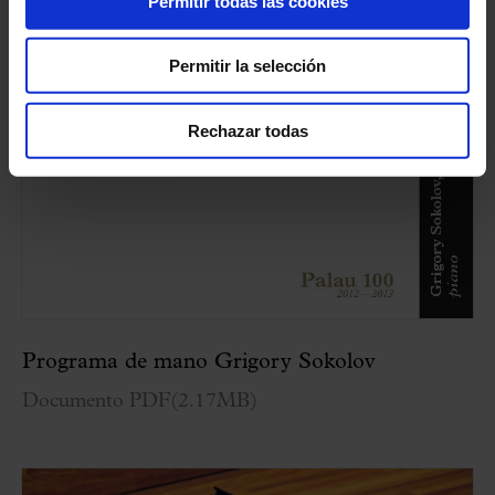
Permitir todas las cookies
Permitir la selección
Rechazar todas
Programa de mano Grigory Sokolov
Documento PDF
(
2.17MB
)