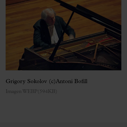
Grigory Sokolov (c)Antoni Bofill
Imagen WEBP
(
594KB
)