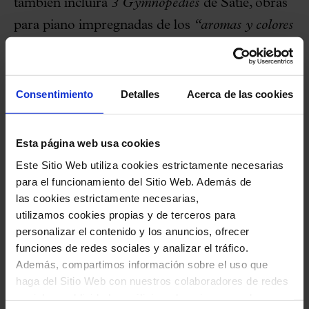
también incluirá
3 Gymnopédies
de Satie, obras
para piano impregnadas de los
“aromas y colores
sugerentes”
, característicos de la música del
compositor, en los que
“se reduce la música a su
esencia huyendo de los artificios, lejos de la
Consentimiento
Detalles
Acerca de las cookies
intensidad pasional del último romanticismo”
.
Cabe recordar que Picasso colaboró con Satie
Esta página web usa cookies
en la decoración de dos de sus ballets; y el
Este Sitio Web utiliza cookies estrictamente necesarias
Prélude à l’après-midi d’un faune
de Debussy,
para el funcionamiento del Sitio Web. Además de
las cookies estrictamente necesarias,
ballet con coreografía de Vaslav Nijinski y
utilizamos cookies propias y de terceros para
nuevamente decorados de Picasso,
“danza de
personalizar el contenido y los anuncios, ofrecer
armonías sensuales, nace de la poesía de
funciones de redes sociales y analizar el tráfico.
Además, compartimos información sobre el uso que
Mallarmé y se convierte en uno de los ballets
haga del Sitio Web con nuestros colaboradores de redes
fundacionales de el arte coreográfico moderno”
en
sociales, publicidad y análisis web, quienes pueden