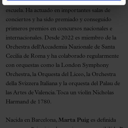
Takeno, siendo becado íntegramente por la
escuela. Ha actuado en importantes salas de
conciertos y ha sido premiado y conseguido
primeros premios en concursos nacionales e
internacionales. Desde 2022 es miembro de la
Orchestra dell'Accademia Nazionale de Santa
Cecilia de Roma y ha colaborado regularmente
con orquestas como la London Symphony
Orchestra, la Orquesta del Liceo, la Orchestra
della Svizzera Italiana y la orquesta del Palau de
las Artes de Valencia. Toca un violín Nicholas
Harmand de 1780.
Nacida en Barcelona,
Marta Puig
es definida