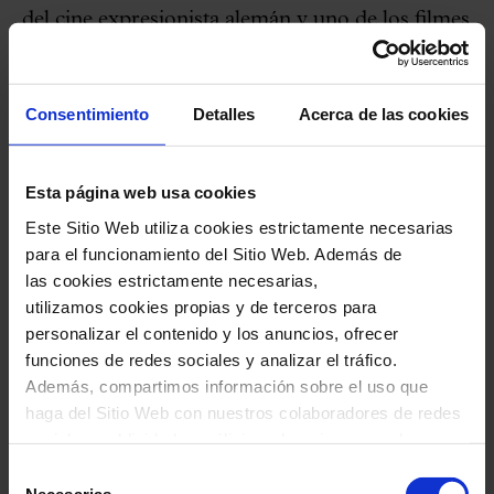
del cine expresionista alemán y uno de los filmes
fundacionales del cine fantástico y de terror
psicológico,
El gabinete del dr. Caligari
de
Consentimiento
Detalles
Acerca de las cookies
Robert Wiene (1920) gira en torno al doctor
Caligari, un hipnotizador que utiliza un
Esta página web usa cookies
sonámbulo llamado Cesare para cometer
Este Sitio Web utiliza cookies estrictamente necesarias
asesinatos en un pequeño pueblo. La película
para el funcionamiento del Sitio Web. Además de
está llena de elementos visuales distorsionados,
las cookies estrictamente necesarias,
decorados angulosos y sombras exageradas que
utilizamos cookies propias y de terceros para
personalizar el contenido y los anuncios, ofrecer
reflejan la mente perturbada de los personajes y
funciones de redes sociales y analizar el tráfico.
crean una inquietante atmósfera.
Además, compartimos información sobre el uso que
haga del Sitio Web con nuestros colaboradores de redes
La obra es una alegoría sobre el control mental
sociales, publicidad y análisis web, quienes pueden
combinarla con otra información que les haya
y el autoritarismo, ya menudo se ha visto una
Selección
proporcionado o que hayan recopilado a través del uso