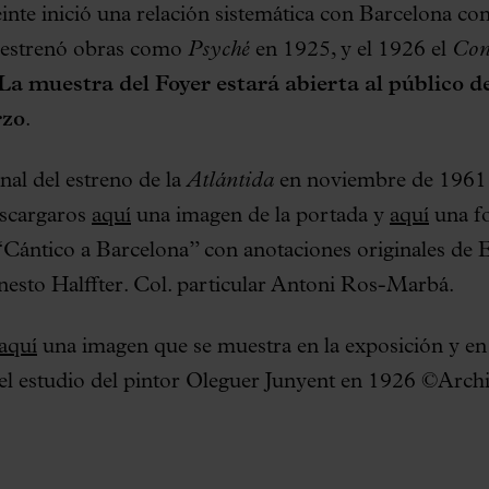
einte inició una relación sistemática con Barcelona con
u estrenó obras como
Psyché
en 1925, y el 1926 el
Con
La muestra del Foyer estará abierta al público 
rzo
.
inal del estreno de la
Atlántida
en noviembre de 1961 
escargaros
aquí
una imagen de la portada y
aquí
una fo
“Cántico a Barcelona” con anotaciones originales de
esto Halffter. Col. particular Antoni Ros-Marbá.
aquí
una imagen que se muestra en la exposición y en
el estudio del pintor Oleguer Junyent en 1926 ©Arch