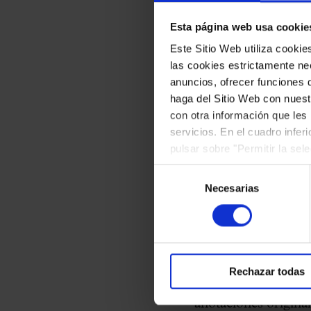
compositor en un re
Esta página web usa cookie
que empieza en Cádi
Este Sitio Web utiliza cooki
exilio en Argentina.
las cookies estrictamente nec
anuncios, ofrecer funciones 
haga del Sitio Web con nuest
En la muestra
se ex
con otra información que les
estreno mundial d
servicios. En el cuadro infer
Teatro del Liceo el
pulsar sobre "Permitir la sel
podrá deshabilitar o configur
trabajar en 1927 y p
Selección
Necesarias
de
Català, puesto que l
consentimiento
veinte años de su vi
dirección del maest
Barcelona, la Coral 
Rechazar todas
Clàssica Polifònica 
anotaciones original