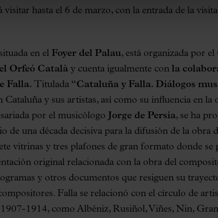
visitar hasta el 6 de marzo, con la entrada de la visit
situada en el
Foyer del Palau
, está organizada por el
l Orfeó Català
y cuenta igualmente con
la colabor
e Falla.
Titulada
“Cataluña y Falla. Diálogos mus
n Cataluña y sus artistas, así como su influencia en la
isariada por el musicólogo
Jorge de Persia
, se ha p
o de una década decisiva para la difusión de la obra d
ete vitrinas y tres plafones de gran formato donde se
tación original relacionada con la obra del composito
ogramas y otros documentos que resiguen su trayecto
ompositores. Falla se relacionó con el círculo de artis
s 1907-1914, como Albéniz, Rusiñol, Viñes, Nin, Gran