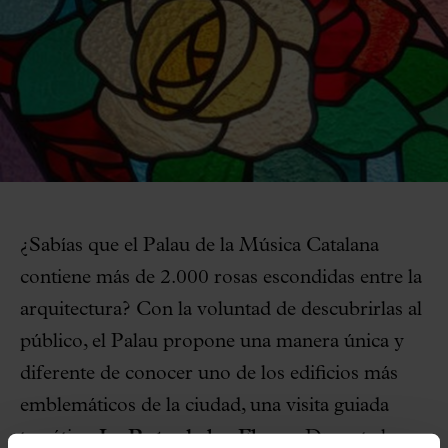
¿Sabías que el Palau de la Música Catalana
contiene más de 2.000 rosas escondidas entre la
arquitectura? Con la voluntad de descubrirlas al
público, el Palau propone una manera única y
diferente de conocer uno de los edificios más
emblemáticos de la ciudad, una visita guiada
temática:
La Ruta de las Flores
. Durante la