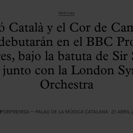
Noticias
ó Català y el Cor de Ca
 debutarán en el BBC Pr
s, bajo la batuta de Si
y junto con la London 
Orchestra
POR
PREMSA — PALAU DE LA MÚSICA CATALANA
·
21 ABRIL 