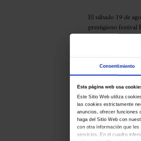
El sábado 19 de ago
prestigioso festiva
clásica del mundo, q
coros catalanes su
actuando junto a la
Consentimiento
interpretar los
Gurre
Es una cita históri
Esta página web usa cookie
Catalana para inter
Este Sitio Web utiliza cooki
las cookies estrictamente nec
la incorporación de
anuncios, ofrecer funciones 
como asesor artísti
haga del Sitio Web con nuest
con otra información que les
En esta ocasión, la 
servicios. En el cuadro infer