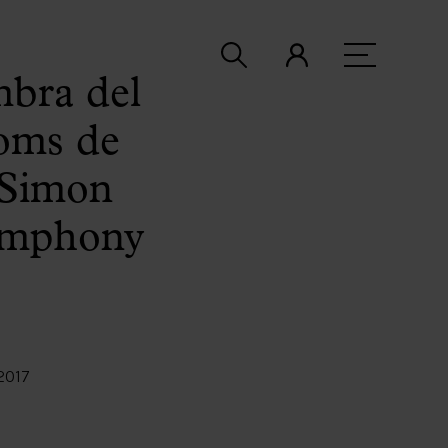
mbra del
oms de
r Simon
Symphony
2017