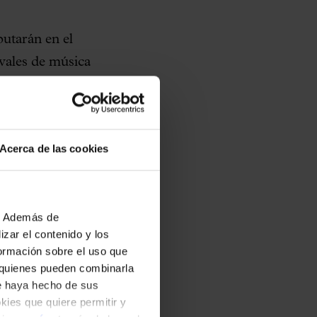
butarán en el
vales de música
 la 123a edición. Los
 Symphony Chorus,
imon Rattle, para
Acerca de las cookies
u de la Música
so que ha supuesto
b. Además de
zar el contenido y los
l Orfeó Català y
formación sobre el uso que
, quienes pueden combinarla
ue haya hecho de sus
no de los festivales
okies que quiere permitir y