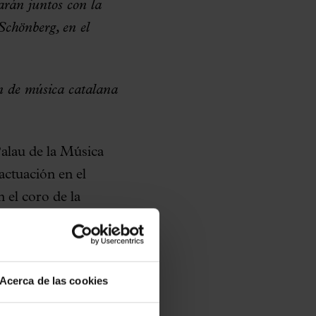
arán juntos con la
Schönberg, en el
ón de música catalana
alau de la Música
actuación en el
 el coro de la
 Symphoniker, bajo
erg en la
bra, que tuvo lugar
Acerca de las cookies