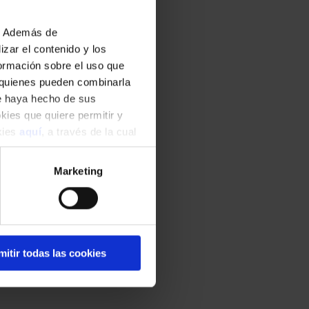
 Casañas, actuará en
b. Además de
ezas de
zar el contenido y los
osep Vila i Casañas,
formación sobre el uso que
l Requiem de
, quienes pueden combinarla
ue haya hecho de sus
 Riva, acompañados
okies que quiere permitir y
okies
aquí
, a través de la cual
ana de proyectar
Marketing
ultura catalana.
mitir todas las cookies