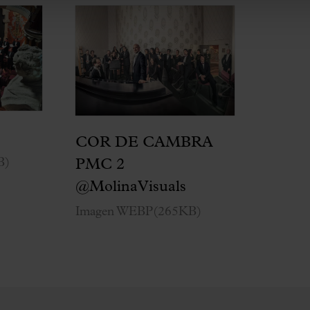
COR DE CAMBRA
B
)
PMC 2
@MolinaVisuals
Imagen WEBP
(
265KB
)