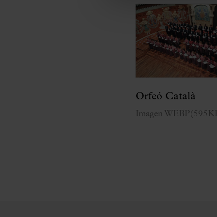
Orfeó Català
Imagen WEBP
(
595K