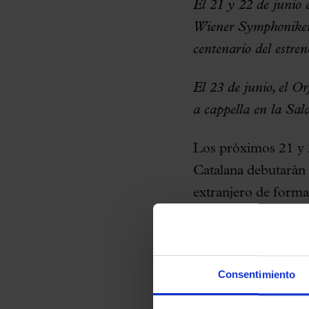
El 21 y 22 de junio 
Wiener Symphoniker, 
centenario del estre
El 23 de junio, el O
a cappella en la Sa
Los próximos 21 y 2
Catalana debutarán 
extranjero de forma
Wiener Singakademie
la batuta de Kent N
conmemoración del 
Consentimiento
en la ciudad de Vie