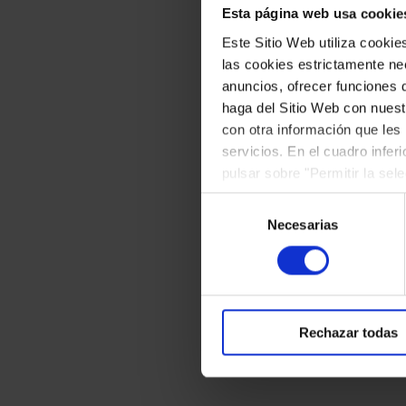
El 23 de junio, el Or
Esta página web usa cookie
Este Sitio Web utiliza cooki
la Sala Mozart de l
las cookies estrictamente nec
compositores catala
anuncios, ofrecer funciones 
Josep Baucells, Pa
haga del Sitio Web con nuest
con otra información que les
Gabriel Fauré, con
servicios. En el cuadro infer
por la organista Me
pulsar sobre "Permitir la sel
podrá deshabilitar o configur
Selección
Esta iniciativa hist
Necesarias
de
internacionalmente a
consentimiento
Rechazar todas
Ficheros adju