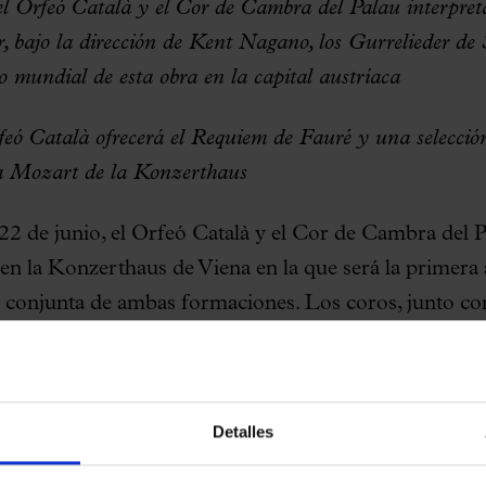
el Orfeó Català y el Cor de Cambra del Palau interpret
bajo la dirección de Kent Nagano, los Gurrelieder de 
no mundial de esta obra en la capital austríaca
rfeó Català ofrecerá el Requiem de Fauré y una selecci
la Mozart de la Konzerthaus
2 de junio, el Orfeó Català y el Cor de Cambra del P
en la Konzerthaus de Viena en la que será la primera 
 conjunta de ambas formaciones. Los coros, junto con
, el coro del Teatro Nacional Eslovaco y la Wiener
agano, interpretarán los
Gurrelieder
de Arnold Schönb
centenario del estreno mundial de esta monumental o
Detalles
na en 1913.