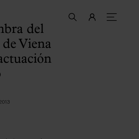
mbra del
 de Viena
actuación
o
2013