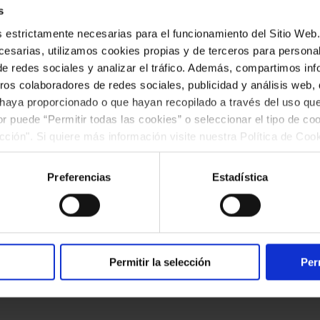
feó Català, bajo la dirección de su titular Josep Vila i
s
es estrictamente necesarias para el funcionamiento del Sitio We
a Konzerthaus, donde interpretará un programa de pi
esarias, utilizamos cookies propias y de terceros para personali
nes de los siglos XX y XXI, como Lluís Mara Millet, J
de redes sociales y analizar el tráfico. Además, compartimos in
u Casals y Josep Sancho-Marraco, así como también e
ros colaboradores de redes sociales, publicidad y análisis web
 haya proporcionado o que hayan recopilado a través del uso q
 la soprano Marta Mathéu, el barítono Germán de la
ior puede “Permitir todas las cookies” o seleccionar el tipo de co
rcè Sanchis.
ección". Si quiere más información visite nuestra Política de Co
ar las cookies en cualquier momento.”.
órica muestra la voluntad del Palau de la Música Catal
Preferencias
Estadística
 sus coros, convirtiéndose así en embajadores de la c
Permitir la selección
Per
ntos