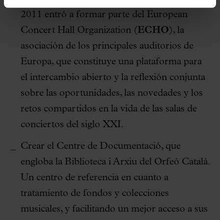
2011 entró a formar parte del European
Concert Hall Organization (
ECHO
), la
asociación de los principales auditorios de
Europa, que constituye una plataforma para
el intercambio abierto y la reflexión conjunta
sobre las oportunidades, las novedades y los
retos compartidos en la vida de las salas de
conciertos del siglo XXI.
Crear el Centre de Documentació, que
engloba la Biblioteca i Arxiu del Orfeó Català.
Un centro de referencia en cuanto a
tratamiento de fondos y colecciones
musicales, y facilitando un mejor acceso a sus