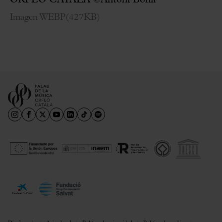
ORFEÓ CATALÀ ©Antoni Bofill
Imagen WEBP
(
427KB
)