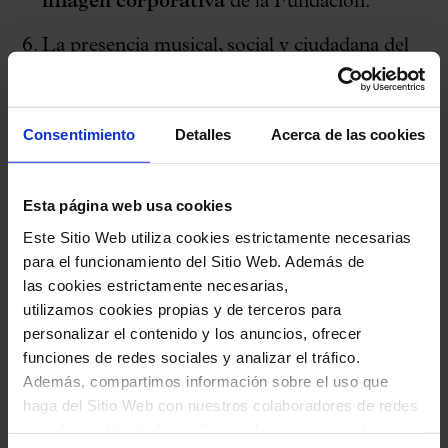
imagen corporativa
de la Fundación.
La presencia musical, social y ciudadana del
Orfeó Català: participación en el documental
BCN3D de Manuel Huerga, la colaboración
Consentimiento
Detalles
Acerca de las cookies
en el Disc de La Marató 2012, el concierto de
Navidad en la plaza del Rei de Barcelona y el
concierto del 11 de Septiembre.
Esta página web usa cookies
Este Sitio Web utiliza cookies estrictamente necesarias
Unificar la gestión de las 3 entidades
para el funcionamiento del Sitio Web. Además de
las cookies estrictamente necesarias,
(Asociación, Consorcio y Fundación) en una
utilizamos cookies propias y de terceros para
sola Fundació Orfeó Català-Palau de la
personalizar el contenido y los anuncios, ofrecer
Música Catalana para optimizar la gestión,
funciones de redes sociales y analizar el tráfico.
Además, compartimos información sobre el uso que
rentabilizar los recursos y garantizar la
haga del Sitio Web con nuestros colaboradores de redes
transparencia de dicha gestión. Esta nueva
sociales, publicidad y análisis web, quienes pueden