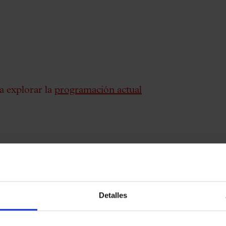
a explorar la
programación actual
Detalles
lo podrán acceder al recinto acompañados
ndible presentar la Hoja de