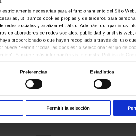
s
s) debidamente impresa y cumplimentada.
es estrictamente necesarias para el funcionamiento del Sitio We
esarias, utilizamos cookies propias y de terceros para personali
de redes sociales y analizar el tráfico. Además, compartimos in
ros colaboradores de redes sociales, publicidad y análisis web
 haya proporcionado o que hayan recopilado a través del uso q
ior puede “Permitir todas las cookies” o seleccionar el tipo de co
ección". Si quiere más información visite nuestra Política de Co
ar las cookies en cualquier momento.”.
Preferencias
Estadística
Permitir la selección
Per