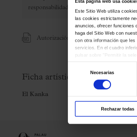
Esta página web usa cookie
Palau Jove
responsabilidad (ver documentos adjunto
Este Sitio Web utiliza cooki
Temporada 2026-2027
las cookies estrictamente nec
Todas la temporadas
anuncios, ofrecer funciones 
haga del Sitio Web con nuest
Aula Palau
Autorización menores
con otra información que les
Descuentos y promociones
servicios. En el cuadro infer
pulsar sobre "Permitir la sel
Programas de mano
podrá deshabilitar o configur
Selección
Condiciones y normativa
Necesarias
de
Ficha artística
consentimiento
El Kanka
Rechazar todas