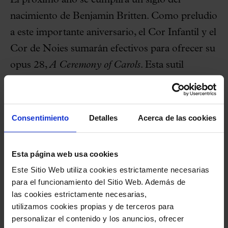
El próximo año se cumplirá un siglo del
nacimiento de Benjamin Britten. Como preludio
a este importante aniversario, el Cor Infantil y el
Cor de Noies sumarán efectivos para ofrecer su
opus 28,
A Ceremony of Carols
. Esta sutil
composición navideña para coro de voces
blancas, solistas y arpa, la escribió en 1942 a
partir de una serie de textos antiguos, algunos de
Consentimiento
Detalles
Acerca de las cookies
carácter anónimo, de poetas de los siglos XV y
XVI.
Esta página web usa cookies
Este Sitio Web utiliza cookies estrictamente necesarias
Coro del Orfeó Català
para el funcionamiento del Sitio Web. Además de
las cookies estrictamente necesarias,
El concierto seguirá con la actuación del Orfeó
utilizamos cookies propias y de terceros para
personalizar el contenido y los anuncios, ofrecer
Català. Y la obra
Lux Fulgebit
, basada en textos