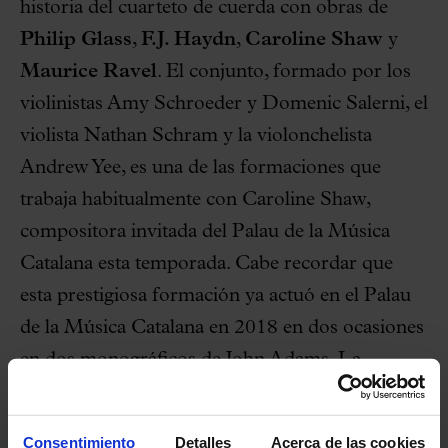
historia del cuarteto de cuerda con obras de
Philip Glass
,
F.J. Haydn
,
Caroline Shaw
y
Maurice Ravel
. El conjunto, formado por los
violinistas Amy Schroeder y Domenic Salerni, el
violista Nathan Schram y la violonchelista
Andrew Yee, es una de las formaciones que
trabaja habitualmente con Caroline Shaw,
compositora invitada del Palau de la Música
Catalana esta temporada. Cabe recordar que
esta prestigiosa formación ya actuó en el Palau
de la Música Catalana en 2018 en dos ocasiones
en dos monográficos de John Adams. La
primera en un concierto dirigido por el propio
Adams con el Orfeó Català, el Coro de Cámara
Consentimiento
Detalles
Acerca de las cookies