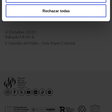
LL. BONAL:
Paisatge
Rechazar todas
E. TOLDRÀ-J. DOMÈNECH:
Visca l’amor
4 Octubre 2025
Sábado
19:00 h
L'Ametlla del Vallès - Sala Espai Cultural