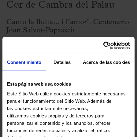
Cor de Cambra del Palau
Canto la lluita... i l’amor’. Centenario
Joan Salvat-Papasseit
Atención: este concierto tendrá lugar en
Consentimiento
Detalles
Acerca de las cookies
la Sala Espai Cultural de la Ametlla del
Vallès dentro del acto inaugural de este
espacio; entrada con invitación.
Esta página web usa cookies
Este Sitio Web utiliza cookies estrictamente necesarias
para el funcionamiento del Sitio Web. Además de
Ficha artística
las cookies estrictamente necesarias,
utilizamos cookies propias y de terceros para
personalizar el contenido y los anuncios, ofrecer
Cor de Cambra del Palau de la Música
funciones de redes sociales y analizar el tráfico.
Catalana