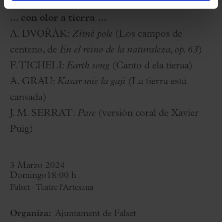
... con olor a tierra ...
A. DVOŘÁK:
Zitné pole
(Los campos de
centeno, de
En el reino de la naturaleza, op. 63
)
F. TICHELI:
Earth song
(Canto d ela tieraa)
A. GRAU:
Kasar mie la gaji
(La tierra está
cansada)
J. M. SERRAT:
Pare
(versión coral de Xavier
Puig)
3 Marzo 2024
Domingo
18:00 h
Falset - Teatre l'Artesana
Organiza:
Ajuntament de Falset