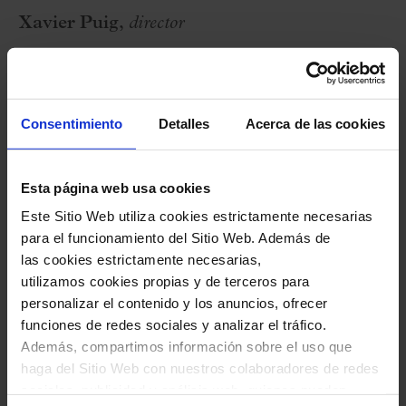
Xavier Puig,
director
Programa
Consentimiento
Detalles
Acerca de las cookies
... con olor a bosque ...
C. JANEQUIN:
Le chant des oyseaux
(El canto
Esta página web usa cookies
de los pájaros)
Este Sitio Web utiliza cookies estrictamente necesarias
J. BRAHMS:
Waldesnach
t (Noche en el bosque,
para el funcionamiento del Sitio Web. Además de
de
7 Canciones, op. 62
)
las cookies estrictamente necesarias,
utilizamos cookies propias y de terceros para
F. MENDELSSOHN:
Abschied vom
personalizar el contenido y los anuncios, ofrecer
Walde
(Despedida en el bosque, de
6 Canciones
funciones de redes sociales y analizar el tráfico.
para cantar al aire libre op. 48
)
Además, compartimos información sobre el uso que
haga del Sitio Web con nuestros colaboradores de redes
sociales, publicidad y análisis web, quienes pueden
... con olor a rosa ...