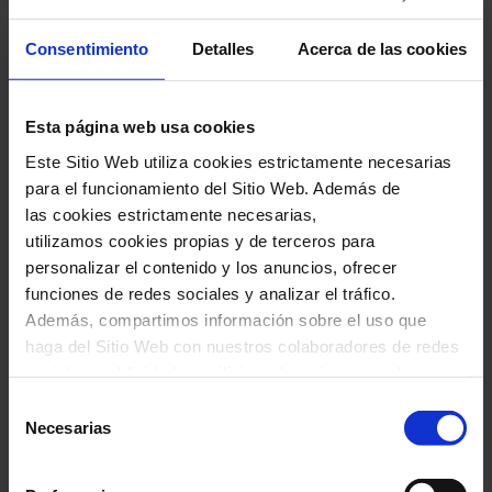
Consentimiento
Detalles
Acerca de las cookies
27 Noviembre 2024
Miércoles
20:00 h
Sala de Conciertos
Esta página web usa cookies
Ciclo:
Este Sitio Web utiliza cookies estrictamente necesarias
El Primer Palau
para el funcionamiento del Sitio Web. Además de
las cookies estrictamente necesarias,
Organiza:
Fundació Orfeó Català-Palau de la
utilizamos cookies propias y de terceros para
Música
personalizar el contenido y los anuncios, ofrecer
funciones de redes sociales y analizar el tráfico.
Con la colaboración de:
Además, compartimos información sobre el uso que
haga del Sitio Web con nuestros colaboradores de redes
sociales, publicidad y análisis web, quienes pueden
combinarla con otra información que les haya
Selección
proporcionado o que hayan recopilado a través del uso
Necesarias
de
Taquillas
que haya hecho de sus servicios. En el cuadro inferior
consentimiento
C/ Palau de la Música, 4-6
puede “Permitir todas las cookies” o seleccionar el tipo