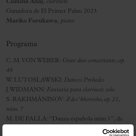
Claudia Aliaj,
clarinete
Ganadora de El Primer Palau 2023
Mariko Furukawa,
piano
Programa
C. M. VON WEBER
:
Gran duo concertante, op.
48
W. LUTOSLAWSKI:
Dances Preludes
J. WIDMANN:
Fantasía para clarinete solo
S. RAKHMÀNINOV:
Zdes’ khorosho, op. 21,
núm. 7
M. DE FALLA:
“Danza española núm.1”, de
La vida breve