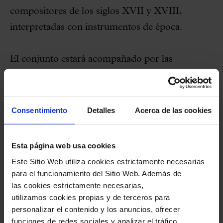
compositores de los siglos XVII y XVIII,
interpretadas con instrumentos de época.
El conjunto estará acompañado por las
sopranos Mariana Flores y María Hinojosa
Montenegro, el contratenor David Sagastume,
el tenor Valerio Contaldo, el bajo Hugo Oliveira,
Consentimiento
Detalles
Acerca de las cookies
dirigidos por Leonardo García-Alarcón desde el
órgano y el clavicémbalo.
Esta página web usa cookies
Este Sitio Web utiliza cookies estrictamente necesarias
El concierto tomará como punto de partida la
para el funcionamiento del Sitio Web. Además de
las cookies estrictamente necesarias,
canción
Tío Alberto
para desplegar una serie de
utilizamos cookies propias y de terceros para
recuerdos, poemas y canciones que llenarán la
personalizar el contenido y los anuncios, ofrecer
sala con el imaginario del cantautor de
funciones de redes sociales y analizar el tráfico.