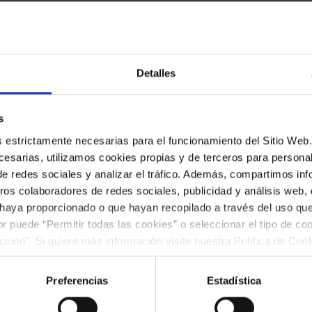
Detalles
rra eléctrica
s
es estrictamente necesarias para el funcionamiento del Sitio We
esarias, utilizamos cookies propias y de terceros para personali
de redes sociales y analizar el tráfico. Además, compartimos in
ros colaboradores de redes sociales, publicidad y análisis web
 haya proporcionado o que hayan recopilado a través del uso q
ior puede “Permitir todas las cookies” o seleccionar el tipo de co
ección". Si quiere más información visite nuestra Política de Co
ar las cookies en cualquier momento.”.
Preferencias
Estadística