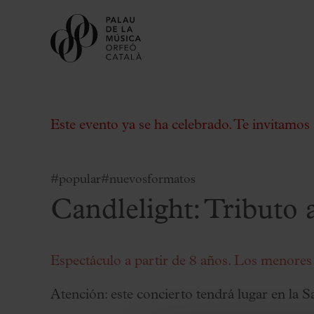
Este evento ya se ha celebrado. Te invitamos 
#popular
#nuevosformatos
Candlelight: Tributo 
Comprar entradas
Abonos
Regala Palau
Espectáculo a partir de 8 años. Los menores
Elige tu momento en el Palau
Atención: este concierto tendrá lugar en l
Actividades complementarias