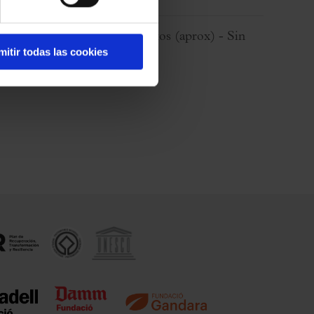
Duración:
60 minutos
(aprox)
- Sin
mitir todas las cookies
pausa