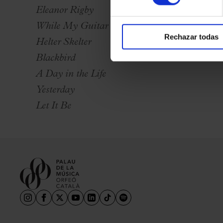
Eleanor Rigby
While My Guitar Gently Weeps
Rechazar todas
Helter Skelter
Blackbird
A Day in the Life
Yesterday
Let It Be