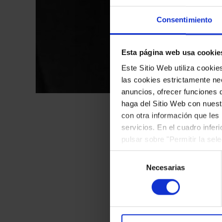
Consentimiento
Esta página web usa cookie
Este Sitio Web utiliza cooki
las cookies estrictamente nec
anuncios, ofrecer funciones 
haga del Sitio Web con nuest
con otra información que les
servicios. En el cuadro infer
pulsar sobre "Permitir la sel
El próximo lunes,
2
podrá deshabilitar o configur
Selección
Piano, el Palau de l
Necesarias
de
consentimiento
pianistas jóvenes c
El pianista británico