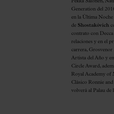
Pekka Salonen, Nat
Generation del 201
en la Última Noche 
de
Shostakóvich
co
contrato con Decca 
relaciones y en el p
carrera, Grosvenor
Artista del Año y en
Circle Award, ademá
Royal Academy of M
Clásico Ronnie and
volverá al Palau de