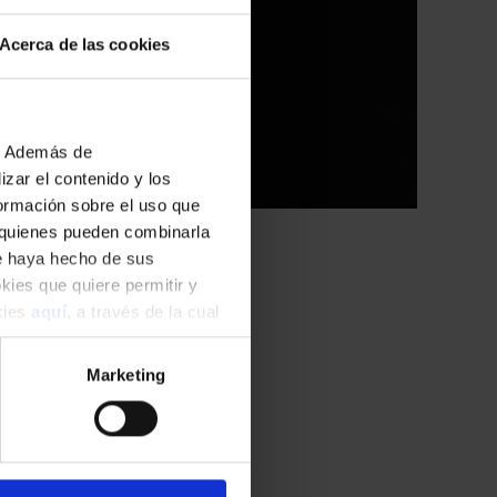
Acerca de las cookies
b. Además de
zar el contenido y los
formación sobre el uso que
, quienes pueden combinarla
ue haya hecho de sus
okies que quiere permitir y
okies
aquí
, a través de la cual
endo al ciclo Palau
enor
, uno de los
Marketing
k, op. 19
de