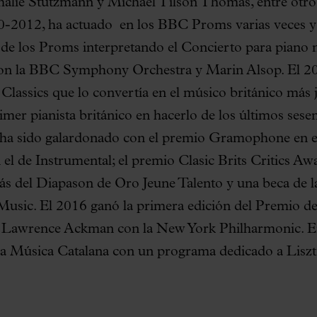
halie Stutzmann y Michael Tilson Thomas, entre otr
0-2012, ha actuado en los BBC Proms varias veces y 
de los Proms interpretando el Concierto para piano n
n la BBC Symphony Orchestra y Marin Alsop. El 2
Classics que lo convertía en el músico británico más 
rimer pianista británico en hacerlo de los últimos ses
 ha sido galardonado con el premio Gramophone en e
 el de Instrumental; el premio Clasic Brits Critics Aw
s del Diapason de Oro Jeune Talento y una beca de l
usic. El 2016 ganó la primera edición del Premio d
 Lawrence Ackman con la New York Philharmonic. En
 la Música Catalana con un programa dedicado a Liszt