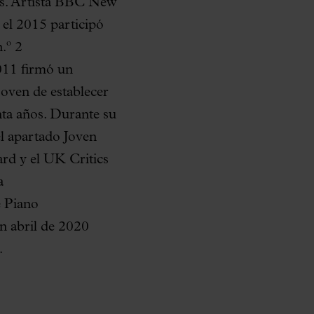
os. Artista BBC New
el 2015 participó
.º 2
011 firmó un
joven de establecer
enta años. Durante su
l apartado Joven
ard y el UK Critics
a
e Piano
 abril de 2020
.