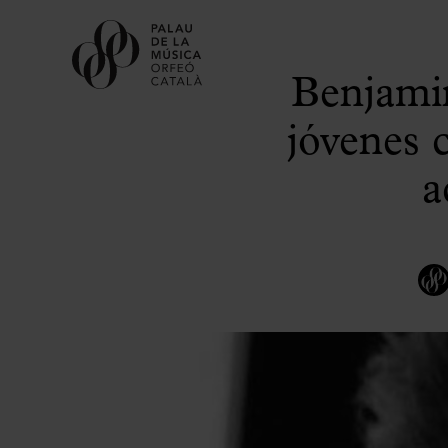
Benjamin
jóvenes 
a