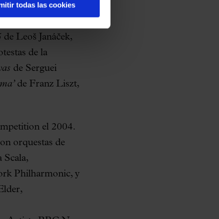
mitir todas las cookies
. Se trata de un
 amor por
5
de Leoš Janáček,
testas de la
vas
de Serguei
rma’
de Franz Liszt,
petition el 2004.
con orquestas de
 Scala,
rk Philharmonic, y
Elder,