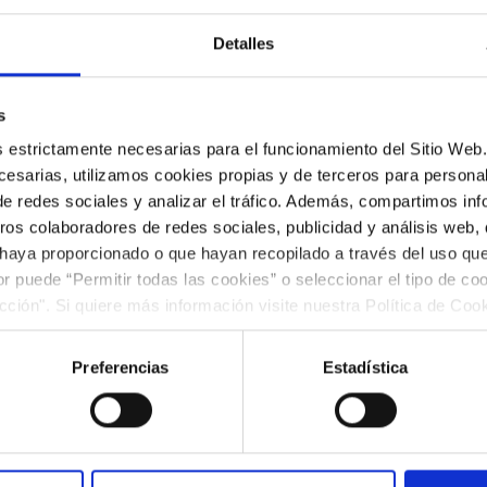
Detalles
s
es estrictamente necesarias para el funcionamiento del Sitio We
esarias, utilizamos cookies propias y de terceros para personali
de redes sociales y analizar el tráfico. Además, compartimos in
ros colaboradores de redes sociales, publicidad y análisis web
 haya proporcionado o que hayan recopilado a través del uso q
ior puede “Permitir todas las cookies” o seleccionar el tipo de co
ección". Si quiere más información visite nuestra Política de Co
0 de mayo (20 h, Sala de Conciertos),
correspondi
ar las cookies en cualquier momento.”.
a Música Catalana recibe la visita de
Benjamin Grosv
Preferencias
Estadística
on más proyección internacional.
 abrirá el recital con las piezas sobre flores
Blumenstüc