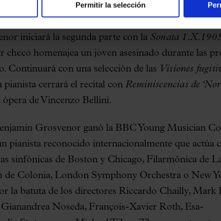
Permitir la selección
Per
seguidas de
Kreisleriana
del mismo compositor alemán
s dedicadas a Frédéric Chopin que son testigo de su
nor iniciará la segunda parte con la
Sonata 1.X.190
r checo homenajea un joven asesinado durante las pro
. Continuará con una selección de las
Visiones fugiti
 pianista cerrará el recital con
Reminiscencias de ‘No
a ópera de Vincenzo Bellini.
enjamin Grosvenor ganó la BBC Young Musician Com
n pianista reconocido internacionalmente que actúa 
las sinfónicas de Boston y Chicago, Filarmónica de La
h de Colonia, London Symphony Orchestra o New Yo
or la batuta de los directores Riccardo Chailly, Mark 
Gianandrea Noseda, François-Xavier Roth, Esa-