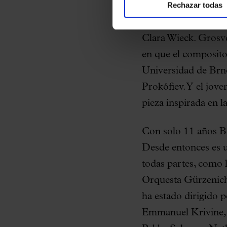
Rechazar todas
Robert Schumann, 
grupo de ocho pieza
Clara Wieck. Grosve
en que el composito
Universidad de Brno
Prokófiev. Y el joven
pieza inspirada en l
Con solo 11 años B
Desde entonces es u
todas partes, como 
Orquesta Gürzenic
ha estado dirigido p
Emmanuel Krivine, 