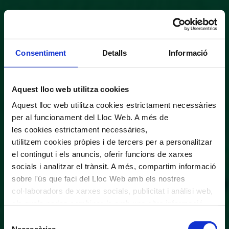
Consentiment
Detalls
Informació
Aquest lloc web utilitza cookies
Aquest lloc web utilitza cookies estrictament necessàries
per al funcionament del Lloc Web. A més de
les cookies estrictament necessàries,
utilitzem cookies pròpies i de tercers per a personalitzar
el contingut i els anuncis, oferir funcions de xarxes
socials i analitzar el trànsit. A més, compartim informació
sobre l'ús que faci del Lloc Web amb els nostres
col·laboradors de xarxes socials, publicitat i anàlisi web,
els quals poden combinar-la amb una altra informació
que els hagi proporcionat o que hagin recopilat a través
Selecció
de l'ús que hagi fet dels seus serveis. En el quadre
Necessàries