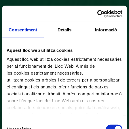
Consentiment
Detalls
Informació
Aquest lloc web utilitza cookies
Aquest lloc web utilitza cookies estrictament necessàries
per al funcionament del Lloc Web. A més de
les cookies estrictament necessàries,
utilitzem cookies pròpies i de tercers per a personalitzar
el contingut i els anuncis, oferir funcions de xarxes
socials i analitzar el trànsit. A més, compartim informació
sobre l'ús que faci del Lloc Web amb els nostres
col·laboradors de xarxes socials, publicitat i anàlisi web,
els quals poden combinar-la amb una altra informació
que els hagi proporcionat o que hagin recopilat a través
Selecció
de l'ús que hagi fet dels seus serveis. En el quadre
Necessàries