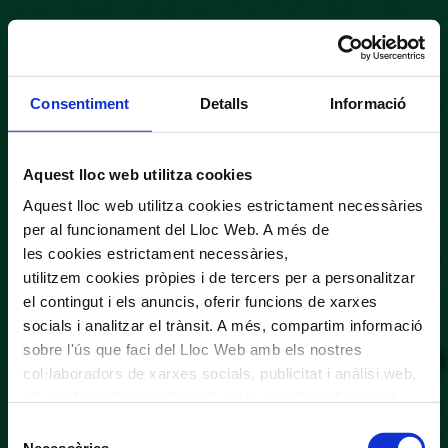
Consentiment
Detalls
Informació
Aquest lloc web utilitza cookies
Aquest lloc web utilitza cookies estrictament necessàries
per al funcionament del Lloc Web. A més de
les cookies estrictament necessàries,
utilitzem cookies pròpies i de tercers per a personalitzar
el contingut i els anuncis, oferir funcions de xarxes
socials i analitzar el trànsit. A més, compartim informació
sobre l'ús que faci del Lloc Web amb els nostres
col·laboradors de xarxes socials, publicitat i anàlisi web,
els quals poden combinar-la amb una altra informació
que els hagi proporcionat o que hagin recopilat a través
Selecció
de l'ús que hagi fet dels seus serveis. En el quadre
Necessàries