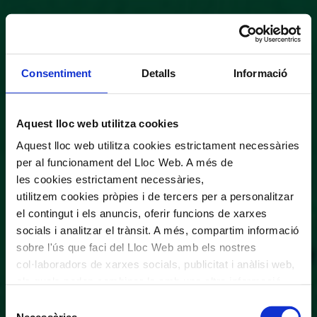
Consentiment
Detalls
Informació
Aquest lloc web utilitza cookies
Aquest lloc web utilitza cookies estrictament necessàries
per al funcionament del Lloc Web. A més de
les cookies estrictament necessàries,
utilitzem cookies pròpies i de tercers per a personalitzar
el contingut i els anuncis, oferir funcions de xarxes
socials i analitzar el trànsit. A més, compartim informació
sobre l'ús que faci del Lloc Web amb els nostres
col·laboradors de xarxes socials, publicitat i anàlisi web,
els quals poden combinar-la amb una altra informació
que els hagi proporcionat o que hagin recopilat a través
Selecció
de l'ús que hagi fet dels seus serveis. En el quadre
Necessàries