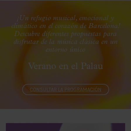
¡Un refugio musical, emocional y
climático en el corazón de Barcelona!
Descubre diferentes propuestas para
disfrutar de la música clásica en un
entorno único
Verano en el Palau
CONSULTAR LA PROGRAMACIÓN