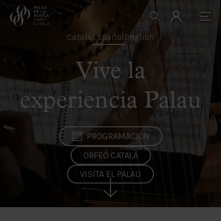
Català
Español
English
Vive la
experiencia Palau
PROGRAMACIÓN
ORFEÓ CATALÀ
VISITA EL PALAU