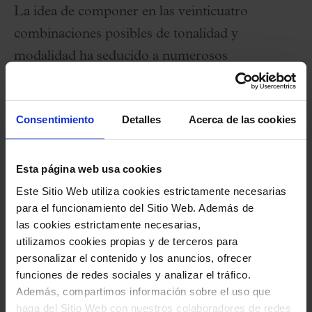
La idea de componer en las veinticuatro
combinaciones posibles de tonalidad y
modalidad ha seducido a numerosos
compositores a lo largo de la historia. Buena
muestra es Shostakovich, de quien el presente
Consentimiento
Detalles
Acerca de las cookies
año se conmemora el 50 aniversario de su
muerte y autor de una de las mejores obras bajo
esta premisa: sus
Preludios y fugas op. 87,
Esta página web usa cookies
inspirándose en la magna obra de J. S. Bach
El
Este Sitio Web utiliza cookies estrictamente necesarias
para el funcionamiento del Sitio Web. Además de
clave bien temperado.
La pianista rusa
Yulianna
las cookies estrictamente necesarias,
Avdeeva
ha elegido esta enorme partitura, cuya
utilizamos cookies propias y de terceros para
duración supera las dos horas, para una nueva
personalizar el contenido y los anuncios, ofrecer
funciones de redes sociales y analizar el tráfico.
visita al Palau de la Música Catalana.
Además, compartimos información sobre el uso que
haga del Sitio Web con nuestros colaboradores de redes