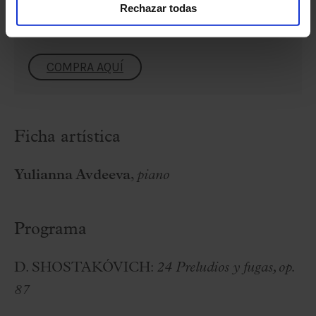
€
Rechazar todas
Inicio visita a lss 18:30 h.
COMPRA AQUÍ
Ficha artística
Yulianna Avdeeva
,
piano
Programa
D. SHOSTAKÓVICH
:
24 Preludios y fugas, op.
87